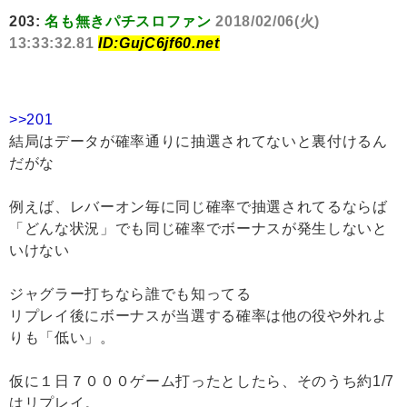
203:
名も無きパチスロファン
2018/02/06(火)
13:33:32.81
ID:GujC6jf60.net
>>201
結局はデータが確率通りに抽選されてないと裏付けるん
だがな
例えば、レバーオン毎に同じ確率で抽選されてるならば
「どんな状況」でも同じ確率でボーナスが発生しないと
いけない
ジャグラー打ちなら誰でも知ってる
リプレイ後にボーナスが当選する確率は他の役や外れよ
りも「低い」。
仮に１日７０００ゲーム打ったとしたら、そのうち約1/7
はリプレイ。