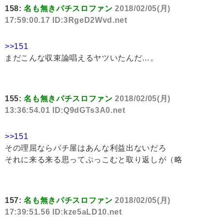
158:
名も無きパチスロファン
2018/02/05(月)
17:59:00.17 ID:3RgeD2Wvd.net
>>151
まだこんな収束論唱えるヤツいたんだ…。
155:
名も無きパチスロファン
2018/02/05(月)
13:36:54.01 ID:Q9dGTs3A0.net
>>151
その理屈ならパチ屋はあんな利益出ないだろ
それに来る来る思ってぶっこむと取り返しが（略
157:
名も無きパチスロファン
2018/02/05(月)
17:39:51.56 ID:kze5aLD10.net