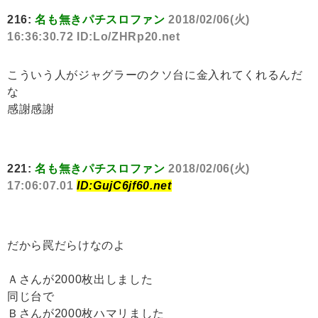
216:
名も無きパチスロファン
2018/02/06(火)
16:36:30.72 ID:Lo/ZHRp20.net
こういう人がジャグラーのクソ台に金入れてくれるんだ
な
感謝感謝
221:
名も無きパチスロファン
2018/02/06(火)
17:06:07.01
ID:GujC6jf60.net
だから罠だらけなのよ
Ａさんが2000枚出しました
同じ台で
Ｂさんが2000枚ハマリました