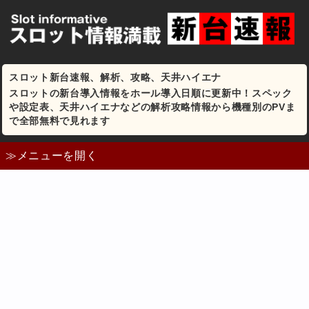
スロット新台速報、解析、攻略、天井ハイエナ
スロットの新台導入情報をホール導入日順に更新中！スペック
や設定表、天井ハイエナなどの解析攻略情報から機種別のPVま
で全部無料で見れます
≫メニューを開く