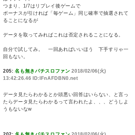
つまり、1/7はリプレイ後ゲームで
ボーナスが引ければ「毎ゲーム」同じ確率で抽選されて
ることになるが
データを取ってみればこれは否定されることになる。
自分で試してみ。 一回あればいいほう 下手すりゃ一
回もない。
205:
名も無きパチスロファン
2018/02/06(火)
13:42:26.46 ID:IFnAFDBN0.net
データ見たらわかるとか頭悪い回答はいらない、と言っ
たらデータ見たらわかるって言われたよ、、、どうしよ
うもないなw
202:
名も無きパチスロファン
2018/02/06(火)