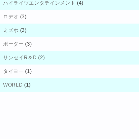
ハイライツエンタテインメント
(4)
ロデオ
(3)
ミズホ
(3)
ボーダー
(3)
サンセイR＆D
(2)
タイヨー
(1)
WORLD
(1)