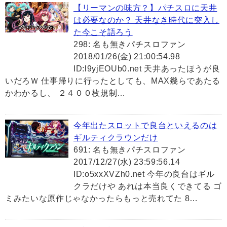
【リーマンの味方？】パチスロに天井
は必要なのか？ 天井なき時代に突入し
た今こそ語ろう
298: 名も無きパチスロファン
2018/01/26(金) 21:00:54.98
ID:l9yjEOUb0.net 天井あったほうが良
いだろＷ 仕事帰りに行ったとしても、MAX幾らであたる
かわかるし、 ２４００枚規制…
今年出たスロットで良台といえるのは
ギルティクラウンだけ
691: 名も無きパチスロファン
2017/12/27(水) 23:59:56.14
ID:o5xxXVZh0.net 今年の良台はギル
クラだけや あれは本当良くできてる ゴ
ミみたいな原作じゃなかったらもっと売れてた 8…