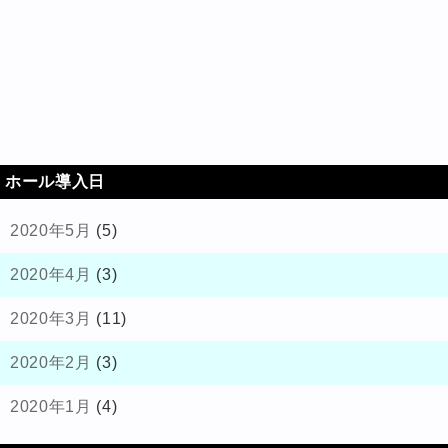
ホール導入日
2020年5月
(5)
2020年4月
(3)
2020年3月
(11)
2020年2月
(3)
2020年1月
(4)