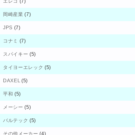
エレコ
(7)
岡崎産業
(7)
JPS
(7)
コナミ
(7)
スパイキー
(5)
タイヨーエレック
(5)
DAXEL
(5)
平和
(5)
メーシー
(5)
バルテック
(5)
その他メーカー
(4)