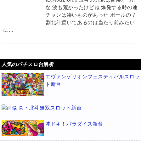
な 波も荒かったけどね 爆発する時の連
チャンは凄いものがあった ポールの 7
割北斗置いてあるのは当たり前みたい
に…
人気のパチスロ台解析
エヴァンゲリオンフェスティバルスロッ
ト新台
真・北斗無双スロット新台
沖ドキ！パラダイス新台