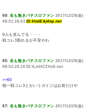
60:
名も無きパチスロファン
2017/12/29(金)
08:51:26.63
ID:HmlEAj4np.net
8人も並んでる・・・
戦コレ3取れるか不安やわ
65:
名も無きパチスロファン
2017/12/29(金)
08:52:20.16 ID:ILmHCZHz0.net
>>60
朝一戦コレ3とかいうガイジはお前だけや
67:
名も無きパチスロファン
2017/12/29(金)