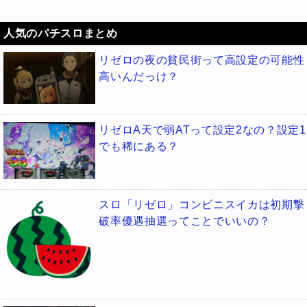
人気のパチスロまとめ
リゼロの夜の貧民街って高設定の可能性
高いんだっけ？
リゼロA天で弱ATって設定2なの？設定1
でも稀にある？
スロ「リゼロ」コンビニスイカは初期撃
破率優遇抽選ってことでいいの？