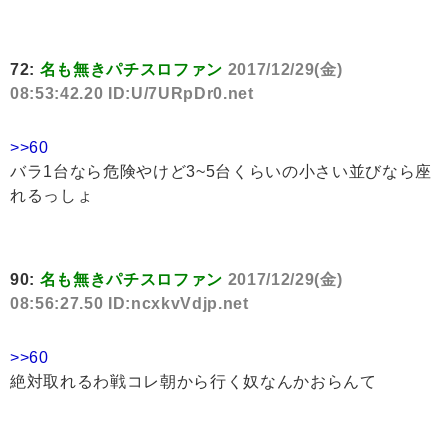
72:
名も無きパチスロファン
2017/12/29(金)
08:53:42.20 ID:U/7URpDr0.net
>>60
バラ1台なら危険やけど3~5台くらいの小さい並びなら座
れるっしょ
90:
名も無きパチスロファン
2017/12/29(金)
08:56:27.50 ID:ncxkvVdjp.net
>>60
絶対取れるわ戦コレ朝から行く奴なんかおらんて