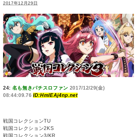
2017年12月29日
24:
名も無きパチスロファン
2017/12/29(金)
08:44:09.76
ID:HmlEAj4np.net
戦国コレクションTU
戦国コレクション2KS
戦国コレクション3/KR