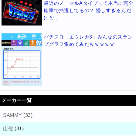
最近のノーマルAタイプって本当に完全
確率で抽選してるの？ 怪しすぎるんだ
けど…
パチスロ「エウレカ3」みんなのスラン
プグラフ集めてみたｗｗｗｗｗ
メーカー一覧
SAMMY
(33)
山佐
(31)