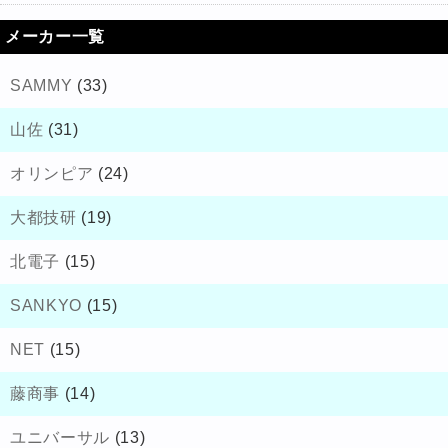
メーカー一覧
SAMMY
(33)
山佐
(31)
オリンピア
(24)
大都技研
(19)
北電子
(15)
SANKYO
(15)
NET
(15)
藤商事
(14)
ユニバーサル
(13)