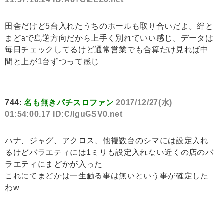
田舎だけど5台入れたうちのホールも取り合いだよ。絆と
まどaで島逆方向だから上手く別れていい感じ。データは
毎日チェックしてるけど通常営業でも合算だけ見れば中
間と上が1台ずつって感じ
744:
名も無きパチスロファン
2017/12/27(水)
01:54:00.17 ID:C/IguGSV0.net
ハナ、ジャグ、アクロス、他複数台のシマには設定入れ
るけどバラエティには1ミリも設定入れない近くの店のバ
ラエティにまどかが入った
これにてまどかは一生触る事は無いという事が確定した
わw