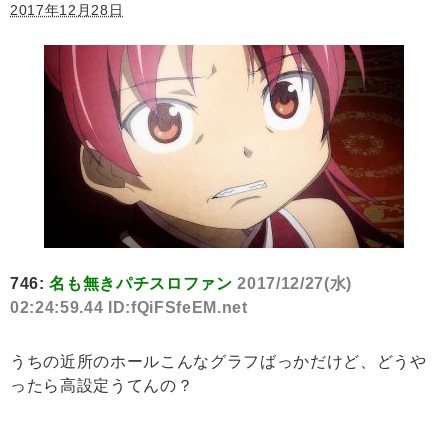
2017年12月28日
746:
名も無きパチスロファン
2017/12/27(水)
02:24:59.44 ID:fQiFSfeEM.net
うちの近所のホールこんなグラフばっかだけど、どうや
ったら高設定うてんの？