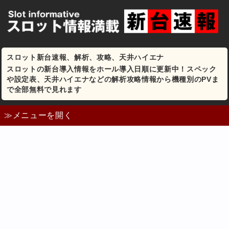
スロット新台速報、解析、攻略、天井ハイエナ
スロットの新台導入情報をホール導入日順に更新中！スペック
や設定表、天井ハイエナなどの解析攻略情報から機種別のPVま
で全部無料で見れます
≫メニューを開く