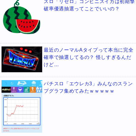
スロ「リゼロ」コンビニスイカは初期撃
破率優遇抽選ってことでいいの？
最近のノーマルAタイプって本当に完全
確率で抽選してるの？ 怪しすぎるんだ
けど…
パチスロ「エウレカ3」みんなのスラン
プグラフ集めてみたｗｗｗｗｗ