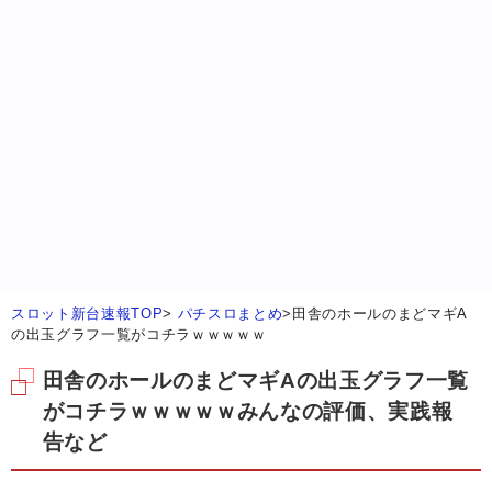
スロット新台速報TOP
>
パチスロまとめ
>
田舎のホールのまどマギA
の出玉グラフ一覧がコチラｗｗｗｗｗ
田舎のホールのまどマギAの出玉グラフ一覧
がコチラｗｗｗｗｗみんなの評価、実践報
告など