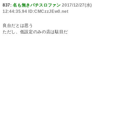
837:
名も無きパチスロファン
2017/12/27(水)
12:44:35.94 ID:CMCzzJEw0.net
良台だとは思う
ただし、低設定のみの店は駄目だ