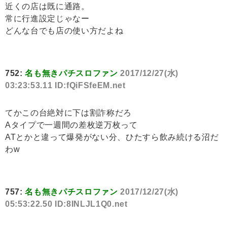
近くの店は既に通路。
常に行進設定じゃなー
どんな台でも店の使い方だよね
752:
名も無きパチスロファン
2017/12/27(水)
03:23:53.11 ID:fQiFSfeEM.net
てかこの台絶対に下は割詐称だろ
Aタイプで一週間の差枚逆万枚って
ATとかと違って爆発がない分、ひたすら飲み続ける沼だ
わw
757:
名も無きパチスロファン
2017/12/27(水)
05:53:22.50 ID:8INLJL1Q0.net