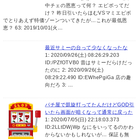
中チェの恩恵って何？ エピボってだ
け？ 昨日引いたらほむVSマミエピボ
でとりあえず特価ゾーンついてきたが…これが最低恩
恵？ 63: 2019/10/01(火…
最近サミーの台って少なくなったな
1: 2020/09/26(土) 08:26:29.203
ID:/PZfOTVB0 昔はサミーだらけだっ
たのに 2: 2020/09/26(土)
08:29:22.490 ID:EWhePgiGa 店の趣
向だろ 3: …
パチ屋で凱旋打ってたんだけどGOD引
いたら画面が暗くなって通常に戻った
1: 2020/07/05(日) 22:18:03.373
ID:2LLtDWjWp なにをいってるのかわ
からないかもしれないが… 保証も無