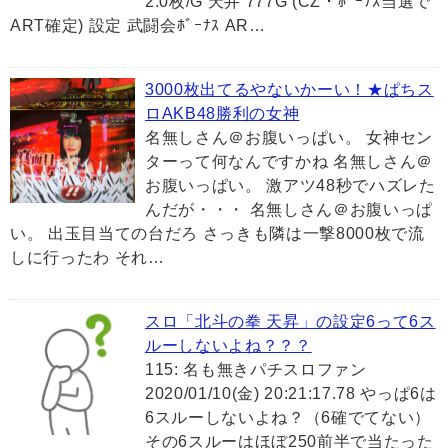
2.0枚/G 天井 777G (CZ・ﾎﾞｰﾅｽ当選で
ART確定) 設定 武闘会ﾎﾞｰﾅｽ AR…
3000枚出てるやないかーい！★ぱちス
ロAKB48勝利の女神
名無しさん＠お腹いっぱい。 女神セン
ターって何なんですかね 名無しさん＠
お腹いっぱい。 激アツ48秒でハズレた
んだが・・・ 名無しさん＠お腹いっぱ
い。 出玉目当ての台だろ さっきも隣は一撃8000枚で流
しに行ったわ それ…
スロ「北斗の拳 天昇」の設定6って6ス
ルーしないよね？？？
115: 名も無きパチスロファン
2020/01/10(金) 20:21:17.78 やっぱ6は
6スルーしないよね？（6確でてない）
その6スルーはほぼ250前半で当たった