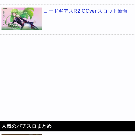
コードギアスR2 CCver.スロット新台
人気のパチスロまとめ