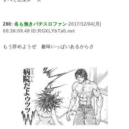
280:
名も無きパチスロファン
2017/12/04(月)
00:36:09.48 ID:RGXLYbTa0.net
もう辞めようぜ 趣味いっぱいあるからさ