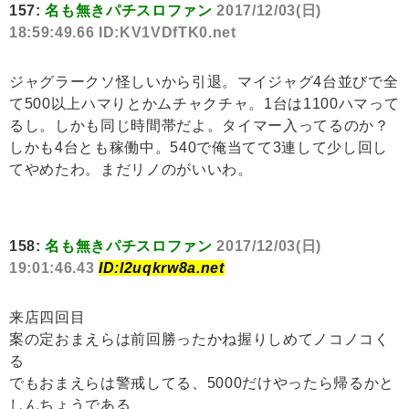
157:
名も無きパチスロファン
2017/12/03(日)
18:59:49.66 ID:KV1VDfTK0.net
ジャグラークソ怪しいから引退。マイジャグ4台並びで全
て500以上ハマりとかムチャクチャ。1台は1100ハマって
るし。しかも同じ時間帯だよ。タイマー入ってるのか？
しかも4台とも稼働中。540で俺当てて3連して少し回し
てやめたわ。まだリノのがいいわ。
158:
名も無きパチスロファン
2017/12/03(日)
19:01:46.43
ID:l2uqkrw8a.net
来店四回目
案の定おまえらは前回勝ったかね握りしめてノコノコく
る
でもおまえらは警戒してる、5000だけやったら帰るかと
しんちょうである