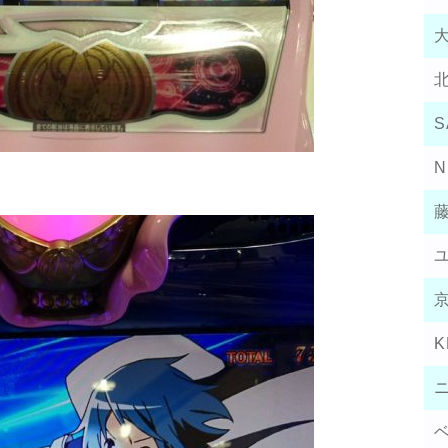
S
N
K