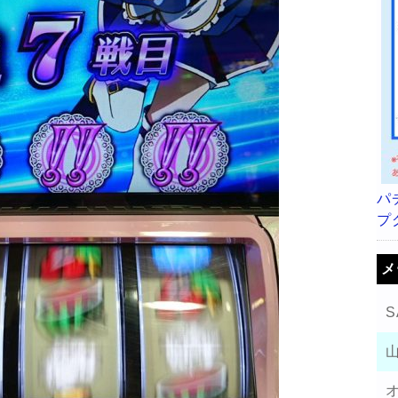
パ
プ
メ
S