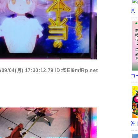
真
/09/04(月) 17:30:12.79 ID:f5EI9mfRp.net
コ
沖