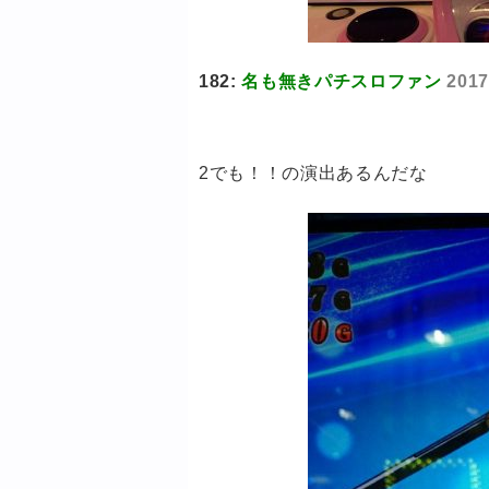
182:
名も無きパチスロファン
2017
2でも！！の演出あるんだな