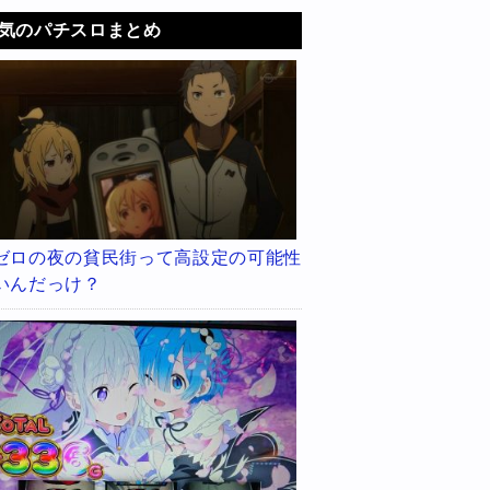
気のパチスロまとめ
ゼロの夜の貧民街って高設定の可能性
いんだっけ？