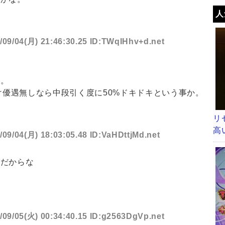
人
/09/04(月) 21:46:30.25 ID:TWqIHhv+d.net
た。
け優遇無しなら中段引く度に50%ドキドキという事か。
リ
高
/09/04(月) 18:03:05.48 ID:VaHDttjMd.net
グだからな
/09/05(火) 00:34:40.15 ID:g2563DgVp.net