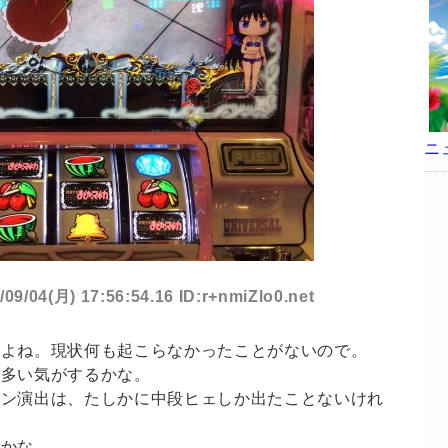
ニ
/09/04(月) 17:56:54.16 ID:r+nmiZlo0.net
るよね。現状何も起こらなかったことがないので。
が多い気がするかな。
タン演出は、たしかに中段ヒェしか出たことないけれ
いかな。