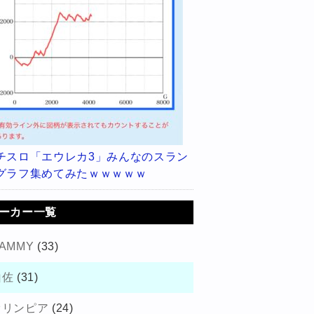
チスロ「エウレカ3」みんなのスラン
グラフ集めてみたｗｗｗｗｗ
ーカー一覧
AMMY
(33)
山佐
(31)
オリンピア
(24)