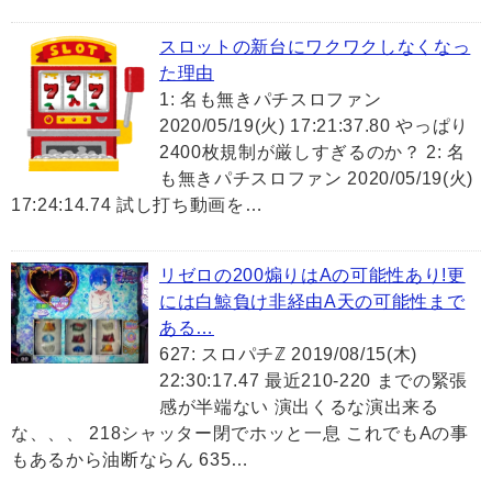
スロットの新台にワクワクしなくなっ
た理由
1: 名も無きパチスロファン
2020/05/19(火) 17:21:37.80 やっぱり
2400枚規制が厳しすぎるのか？ 2: 名
も無きパチスロファン 2020/05/19(火)
17:24:14.74 試し打ち動画を…
リゼロの200煽りはAの可能性あり!更
には白鯨負け非経由A天の可能性まで
ある…
627: スロパチℤ 2019/08/15(木)
22:30:17.47 最近210-220 までの緊張
感が半端ない 演出くるな演出来る
な、、、 218シャッター閉でホッと一息 これでもAの事
もあるから油断ならん 635…