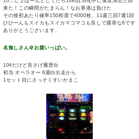
10…しょぼーんとしてたら1set目消化中に落雷演出三回
来た！この瞬間がたまらん！なお香港は負けた
その後初あたり確率150程度で4000枚、11週三回7週1回
ひひーんもスイカもスイカマコマコも良しで露骨な6です
ありがとうございます。
名無しさん＠お腹いっぱい。
104だけど良さげ履歴台
初当 オペラオー 6週白出走から
1セット目にさっそくすいかまこ