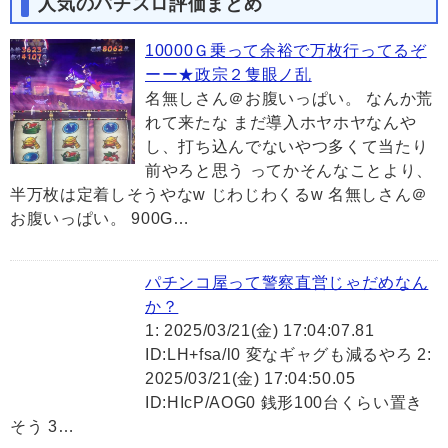
人気のパチスロ評価まとめ
10000Ｇ乗って余裕で万枚行ってるぞ
ーー★政宗２隻眼ノ乱
名無しさん＠お腹いっぱい。 なんか荒
れて来たな まだ導入ホヤホヤなんや
し、打ち込んでないやつ多くて当たり
前やろと思う ってかそんなことより、
半万枚は定着しそうやなw じわじわくるw 名無しさん＠
お腹いっぱい。 900G…
パチンコ屋って警察直営じゃだめなん
か？
1: 2025/03/21(金) 17:04:07.81
ID:LH+fsa/l0 変なギャグも減るやろ 2:
2025/03/21(金) 17:04:50.05
ID:HIcP/AOG0 銭形100台くらい置き
そう 3…