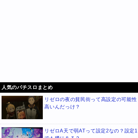
人気のパチスロまとめ
リゼロの夜の貧民街って高設定の可能性
高いんだっけ？
リゼロA天で弱ATって設定2なの？設定1