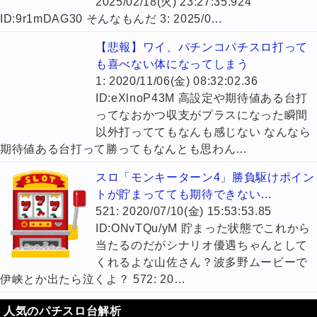
2025/02/18(火) 23:27:35.924
ID:9r1mDAG30 そんなもんだ 3: 2025/0…
【悲報】ワイ、パチンコパチスロ打って
も喜べない体になってしまう
1: 2020/11/06(金) 08:32:02.36
ID:eXlnoP43M 高設定や期待値ある台打
ってなおかつ収支がプラスになった瞬間
以外打っててもなんも感じない なんなら
期待値ある台打って勝ってもなんとも思わん…
スロ「モンキーターン4」勝負駆けポイン
トが貯まってても期待できない…
521: 2020/07/10(金) 15:53:53.85
ID:ONvTQu/yM 貯まった状態でこれから
当たるのだがシナリオ優遇ちゃんとして
くれるよな山佐さん？波多野ムービーで
伊峡とか出たら泣くよ？ 572: 20…
人気のパチスロ台解析