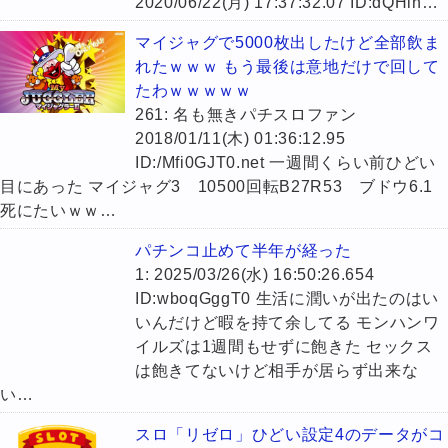
2020/06/22(月) 17:37:32.07 ID:dQHih…
マイジャグで5000枚出したけど全部飲ま
れたｗｗｗ もう最後は意地だけで回して
たわｗｗｗｗｗ
261: 名も無きパチスロファン
2018/01/11(木) 01:36:12.95
ID:/Mfi0GJT0.net 一週間くらい前ひどい
目にあった マイジャグ3 10500回転B27R53 ブドウ6.1
死にたいｗｗ…
パチンコ止めて半年が経った
1: 2025/03/26(水) 16:50:26.654
ID:wboqGggT0 生活に潤いが出たのはい
いんだけど暇を持て余してる モンハンワ
イルズは1週間もせずに飽きた セックス
は飽きてないけど相手が居らず出来な
い…
スロ「リゼロ」ひどい設定4のデータがコ