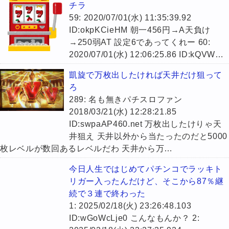
チラ
59: 2020/07/01(水) 11:35:39.92
ID:okpKCieHM 朝一456円→A天負け
→250弱AT 設定6であってくれー 60:
2020/07/01(水) 12:06:25.86 ID:kQVW…
凱旋で万枚出したければ天井だけ狙って
ろ
289: 名も無きパチスロファン
2018/03/21(水) 12:28:21.85
ID:swpaAP460.net 万枚出したけりゃ天
井狙え 天井以外から当たったのだと5000
枚レベルが数回あるレベルだわ 天井から万…
今日人生ではじめてパチンコでラッキト
リガー入ったんだけど、そこから87％継
続で３連で終わった
1: 2025/02/18(火) 23:26:48.103
ID:wGoWcLje0 こんなもんか？ 2: