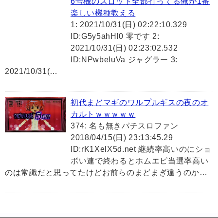
6号機のスロット全部打ってる俺が1番
楽しい機種教える
1: 2021/10/31(日) 02:22:10.329
ID:G5y5ahHl0 零です 2:
2021/10/31(日) 02:23:02.532
ID:NPwbeluVa ジャグラー 3:
2021/10/31(…
初代まどマギのワルプルギスの夜のオ
カルトｗｗｗｗｗ
374: 名も無きパチスロファン
2018/04/15(日) 23:13:45.29
ID:rK1XelX5d.net 継続率高いのにショ
ボい連で終わるとホムエピ当選率高い
のは常識だと思ってたけどお前らのまどまぎ違うのか…