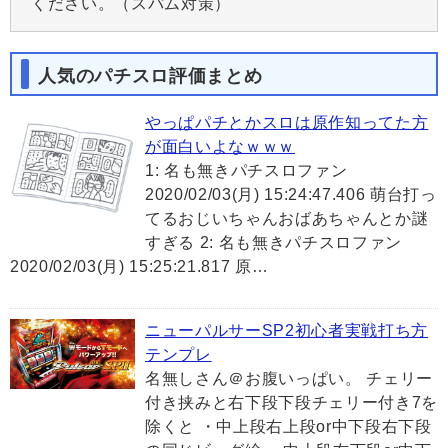
ください。（スパム対策）
人気のパチスロ評価まとめ
やっぱパチとかスロは原作知ってた方
が面白いよなｗｗｗ
1: 名も無きパチスロファン
2020/02/03(月) 15:24:47.406 萌台打っ
てるおじいちゃんおばあちゃんとか謎
すぎる 2: 名も無きパチスロファン
2020/02/03(月) 15:25:21.817 原…
ニューパルサーSP2初心者実戦打ち方
テンプレ
名無しさん＠お腹いっぱい。 チェリー
付き挟みと右下段下段チェリー付き7を
除くと ・中上段右上段or中下段右下段