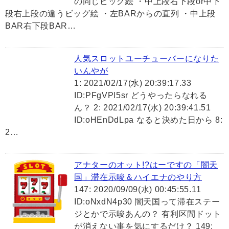
の同じビッグ絵 ・中上段右下段or中下
段右上段の違うビッグ絵 ・左BARからの直列 ・中上段
BAR右下段BAR…
人気スロットユーチューバーになりた
いんやが
1: 2021/02/17(水) 20:39:17.33
ID:PFgVPl5sr どうやったらなれる
ん？ 2: 2021/02/17(水) 20:39:41.51
ID:oHEnDdLpa なると決めた日から 8:
2…
アナターのオット!?はーですの「闇天
国」滞在示唆＆ハイエナのやり方
147: 2020/09/09(水) 00:45:55.11
ID:oNxdN4p30 闇天国って滞在ステー
ジとかで示唆あんの？ 有利区間ドット
が消えない事を気にするだけ？ 149: