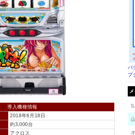
パ
プ
メ
S
導入機種情報
2018年6月18日
約3,000台
アクロス