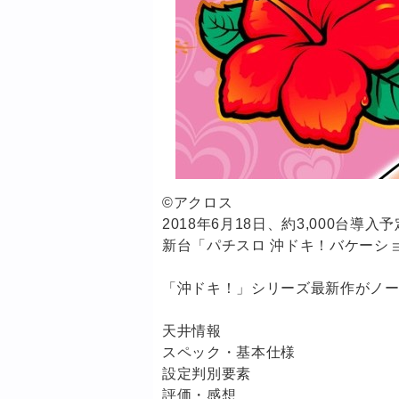
©アクロス
2018年6月18日、約3,000台導入予
新台「パチスロ 沖ドキ！バケーシ
「沖ドキ！」シリーズ最新作がノ
天井情報
スペック・基本仕様
設定判別要素
評価・感想