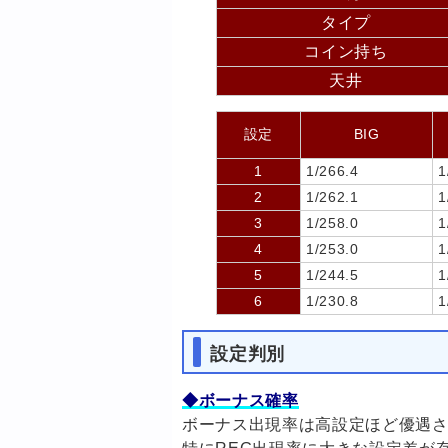
タイプ
コイン持ち
天井
設定
BIG
1
1/266.4
1
2
1/262.1
1
3
1/258.0
1
4
1/253.0
1
5
1/244.5
1
6
1/230.8
1
設定判別
◆ボーナス確率
ボーナス出現率は高設定ほど優遇