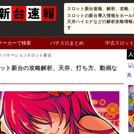
スロット新台速報、解析、攻略、
スロットの新台導入情報をホール
天井ハイエナなどの解析攻略情報
す
メーカーで検索
パチスロまとめ
中古スロット
人
！バケーションスロット新台
ット新台の攻略解析、天井、打ち方、動画な
真