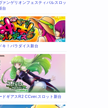
ヴァンゲリオンフェスティバルスロッ
新台
ドキ！パラダイス新台
ードギアスR2 CCver.スロット新台