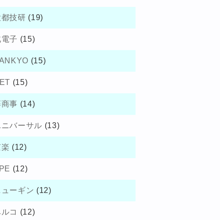
大都技研
(19)
北電子
(15)
ANKYO
(15)
ET
(15)
藤商事
(14)
ユニバーサル
(13)
京楽
(12)
PE
(12)
ニューギン
(12)
ベルコ
(12)