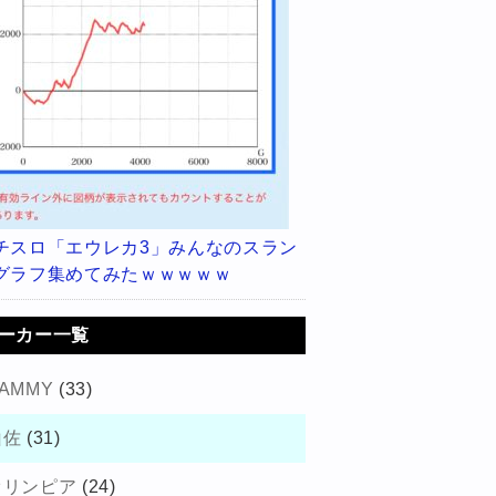
チスロ「エウレカ3」みんなのスラン
グラフ集めてみたｗｗｗｗｗ
ーカー一覧
AMMY
(33)
山佐
(31)
オリンピア
(24)