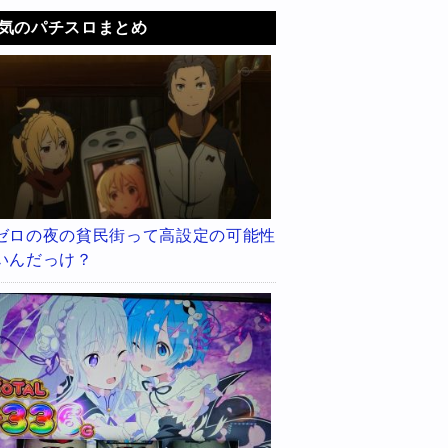
気のパチスロまとめ
ゼロの夜の貧民街って高設定の可能性
いんだっけ？