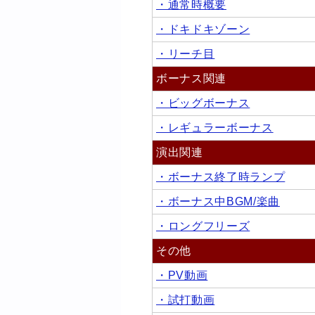
・通常時概要
・ドキドキゾーン
・リーチ目
ボーナス関連
・ビッグボーナス
・レギュラーボーナス
演出関連
・ボーナス終了時ランプ
・ボーナス中BGM/楽曲
・ロングフリーズ
その他
・PV動画
・試打動画